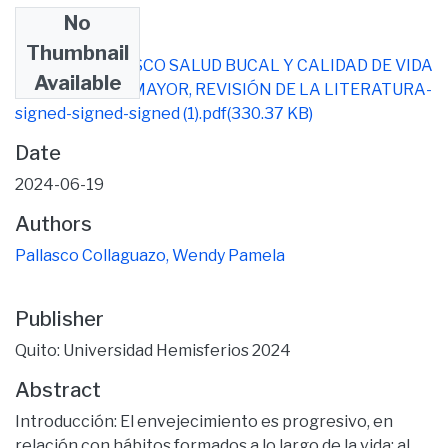
No
Files
Thumbnail
WENDY PALLASCO SALUD BUCAL Y CALIDAD DE VIDA
Available
EN EL ADULTO MAYOR, REVISIÓN DE LA LITERATURA-
signed-signed-signed (1).pdf
(330.37 KB)
Date
2024-06-19
Authors
Pallasco Collaguazo, Wendy Pamela
Publisher
Quito: Universidad Hemisferios 2024
Abstract
Introducción: El envejecimiento es progresivo, en
relación con hábitos formados a lo largo de la vida; al