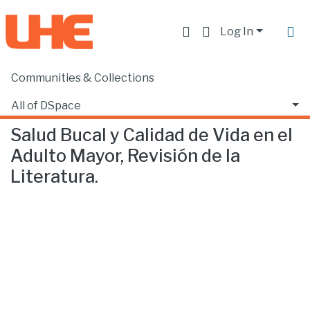
Log In
Communities & Collections
Home
Facultad de Ciencias de la Salud
Odontología
Salud Bucal y Calidad de Vida en el Adulto Mayor, Revisión de la Literatura.
All of DSpace
Salud Bucal y Calidad de Vida en el
Statistics
Adulto Mayor, Revisión de la
Literatura.