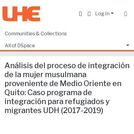
Log In
Communities & Collections
Home
Facultad de Derecho
Ciencias Jurídicas y Políticas
All of DSpace
Análisis del proceso de integración de la mujer musulmana proveniente de Medio Oriente en Quito: Caso programa de integración para refugiados y migrantes UDH (2017-2019)
Statistics
Análisis del proceso de integración
de la mujer musulmana
proveniente de Medio Oriente en
Quito: Caso programa de
integración para refugiados y
migrantes UDH (2017-2019)