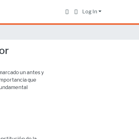
Log In
or
 marcado un antes y
 importancia que
fundamental
nstitución de la