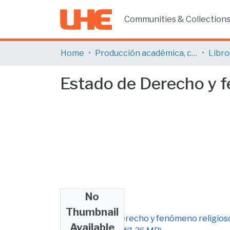
Communities & Collection
Home
Producción académica, científica y artística
Libro
Estado de Derecho y f
No
Files
Thumbnail
(12) Estado de Derecho y fenómeno religios
Available