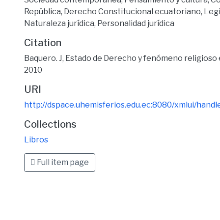
República
,
Derecho Constitucional ecuatoriano
,
Legi
Naturaleza jurídica
,
Personalidad jurídica
Citation
Baquero. J, Estado de Derecho y fenómeno religioso 
2010
URI
http://dspace.uhemisferios.edu.ec:8080/xmlui/han
Collections
Libros
Full item page