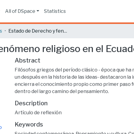
s
All of DSpace
Statistics
s
Estado de Derecho y fenómeno religioso en el Ecuador
enómeno religioso en el Ecuad
Abstract
Filósofos griegos del período clásico - época que ha
un después en la historia de las ideas- destacaron la
encierra el conocimiento propio como primer paso 
dentro del largo camino del pensamiento.
Description
Artículo de reflexión
Keywords
o
Sociedad contemporánea
,
Pensamiento y cultura
,
Co