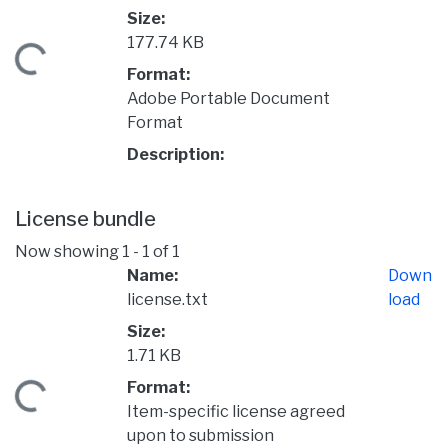
Size:
177.74 KB
Loading...
Format:
Adobe Portable Document
Format
Description:
License bundle
Now showing
1 - 1 of 1
Name:
Down
license.txt
load
Size:
1.71 KB
Format:
Loading...
Item-specific license agreed
upon to submission