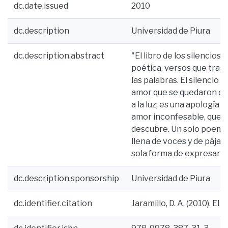
dc.date.issued
2010
dc.description
Universidad de Piura
dc.description.abstract
"El libro de los silencios
poética, versos que trasc
las palabras. El silencio e
amor que se quedaron en e
a la luz; es una apología 
amor inconfesable, que se
descubre. Un solo poema 
llena de voces y de pájar
sola forma de expresarlo
dc.description.sponsorship
Universidad de Piura
dc.identifier.citation
Jaramillo, D. A. (2010). El l