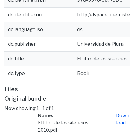
dc.identifier.isbn
978-9978-387-31-3
dc.identifier.uri
http://dspace.uhemisfer
dc.language.iso
es
dc.publisher
Universidad de Piura
dc.title
El libro de los silencios
dc.type
Book
Files
Original bundle
Now showing
1 - 1 of 1
Name:
Down
El libro de los silencios
load
2010.pdf