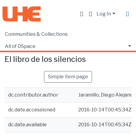
Log In
Communities & Collections
Home
Producción académica, científica y artística
Libros
El libro de los silencios
All of DSpace
El libro de los silencios
Statistics
Simple item page
dc.contributor.author
Jaramillo, Diego Alejandr
dc.date.accessioned
2016-10-14T00:45:34Z
dc.date.available
2016-10-14T00:45:34Z