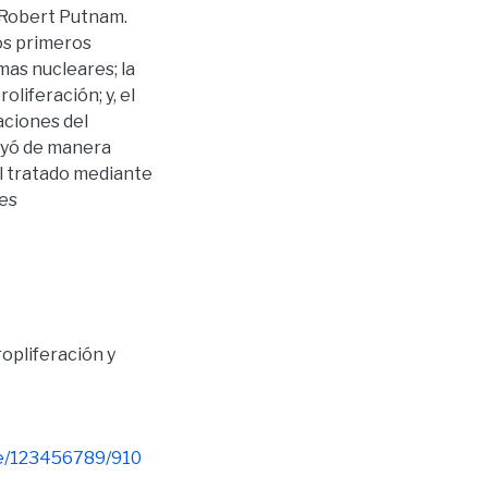
 Robert Putnam.
os primeros
mas nucleares; la
oliferación; y, el
aciones del
buyó de manera
el tratado mediante
les
opliferación y
le/123456789/910