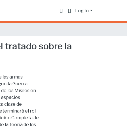
Log In
l tratado sobre la
e las armas
egunda Guerra
 de los Misiles en
s espacios
ta clase de
eterminará el rol
bición Completa de
e la teoría de los