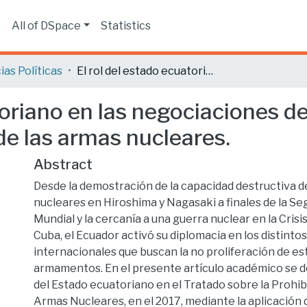
s
All of DSpace
Statistics
ias Políticas
El rol del estado ecuatoriano en las negociaciones del tratado sobre la prohibición completa de las armas nucleares.
toriano en las negociaciones de
de las armas nucleares.
Abstract
Desde la demostración de la capacidad destructiva d
nucleares en Hiroshima y Nagasaki a finales de la S
Mundial y la cercanía a una guerra nuclear en la Crisis
Cuba, el Ecuador activó su diplomacia en los distinto
internacionales que buscan la no proliferación de es
armamentos. En el presente artículo académico se d
del Estado ecuatoriano en el Tratado sobre la Prohi
Armas Nucleares, en el 2017, mediante la aplicación d