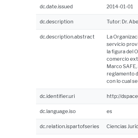
dc.date.issued
2014-01-01
dc.description
Tutor: Dr. Ab
dc.description.abstract
La Organizaci
servicio prov
la figura del
comercio exte
Marco SAFE, s
reglamento de
con lo cual s
dc.identifier.uri
http://dspac
dc.language.iso
es
dc.relation.ispartofseries
Ciencias Jurí