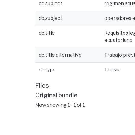
dc.subject
régimen adu
dc.subject
operadores 
dc.title
Requisitos le
ecuatoriano
dc.title.alternative
Trabajo previ
dc.type
Thesis
Files
Original bundle
Now showing
1 - 1 of 1