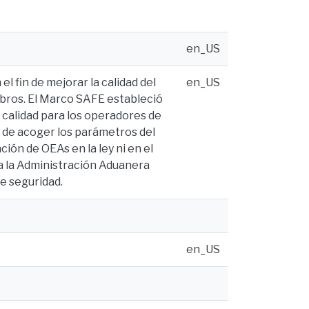
en_US
 fin de mejorar la calidad del
en_US
mbros. El Marco SAFE estableció
 calidad para los operadores de
 de acoger los parámetros del
ción de OEAs en la ley ni en el
 a la Administración Aduanera
de seguridad.
en_US