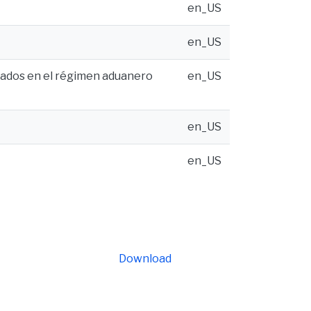
en_US
en_US
izados en el régimen aduanero
en_US
en_US
en_US
Download