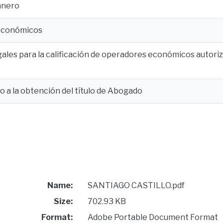
anero
económicos
gales para la calificación de operadores económicos autor
o a la obtención del título de Abogado
Name:
SANTIAGO CASTILLO.pdf
Size:
702.93 KB
Format:
Adobe Portable Document Format