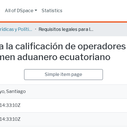
s
All of DSpace
Statistics
Ciencias Jurídicas y Políticas
Requisitos legales para la calificación de operadores económicos autorizados en el régimen aduanero ecuatoriano
ra la calificación de operador
imen aduanero ecuatoriano
Simple item page
yo, Santiago
14:33:10Z
14:33:10Z