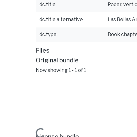
dc.title
Poder, verti
dc.title.alternative
Las Bellas A
dc.type
Book chapt
Files
Original bundle
Now showing
1 - 1 of 1
License bundle