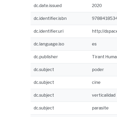
dc.date.issued
2020
dc.identifier.isbn
978841853
dc.identifier.uri
http://dspa
dc.language.iso
es
dc.publisher
Tirant Huma
dc.subject
poder
dc.subject
cine
dc.subject
verticalidad
dc.subject
parasite