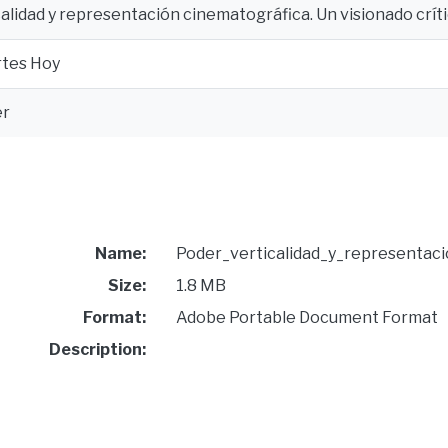
calidad y representación cinematográfica. Un visionado crít
rtes Hoy
er
Name:
Poder_verticalidad_y_representaci
Size:
1.8 MB
Format:
Adobe Portable Document Format
Description: