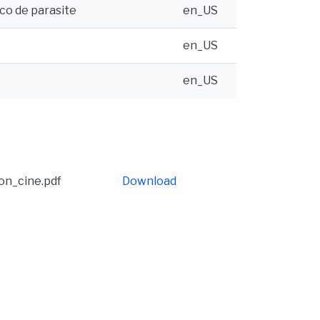
ico de parasite
en_US
en_US
en_US
on_cine.pdf
Download