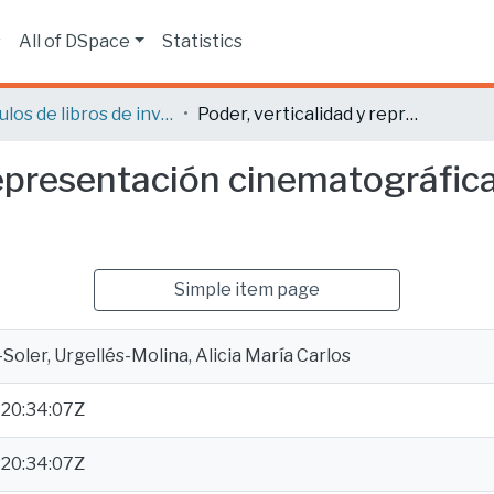
s
All of DSpace
Statistics
Capítulos de libros de investigación
Poder, verticalidad y representación cinematográfica. Un visionado crítico de parasite
representación cinematográfica
Simple item page
oler, Urgellés-Molina, Alicia María Carlos
20:34:07Z
20:34:07Z