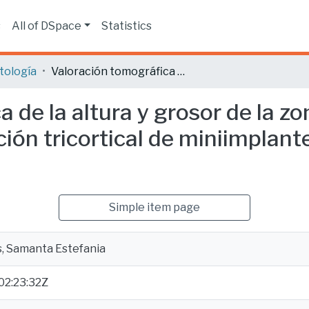
s
All of DSpace
Statistics
tología
Valoración tomográfica de la altura y grosor de la zona supra-alveolar del paladar para la colocación tricortical de miniimplantes en diferentes biotipos faciales.
 de la altura y grosor de la zo
ción tricortical de miniimplant
Simple item page
s, Samanta Estefania
02:23:32Z