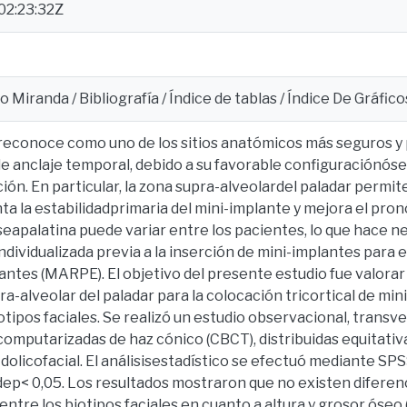
02:23:32Z
 Miranda / Bibliografía / Índice de tablas / Índice De Gráficos
 reconoce como uno de los sitios anatómicos más seguros y
de anclaje temporal, debido a su favorable configuraciónóse
ión. En particular, la zona supra-alveolardel paladar permite
a la estabilidadprimaria del mini-implante y mejora el pronó
eapalatina puede variar entre los pacientes, lo que hace n
dividualizada previa a la inserción de mini-implantes para e
antes (MARPE). El objetivo del presente estudio fue valorar
ra-alveolar del paladar para la colocación tricortical de mi
otipos faciales. Se realizó un estudio observacional, transv
omputarizadas de haz cónico (CBCT), distribuidas equitati
y dolicofacial. El análisisestadístico se efectuó mediante SP
dep< 0,05. Los resultados mostraron que no existen difere
sentre los biotipos faciales en cuanto a altura y grosor óseo