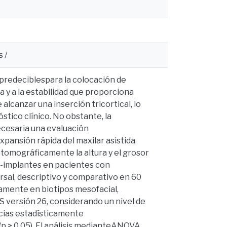
 /
 predeciblespara la colocación de
a y a la estabilidad que proporciona
 alcanzar una inserción tricortical, lo
stico clínico. No obstante, la
ecesaria una evaluación
xpansión rápida del maxilar asistida
 tomográficamente la altura y el grosor
ni-implantes en pacientes con
ersal, descriptivo y comparativo en 60
vamente en biotipos mesofacial,
SS versión 26, considerando un nivel de
ncias estadísticamente
 (p > 0,05). El análisis medianteANOVA