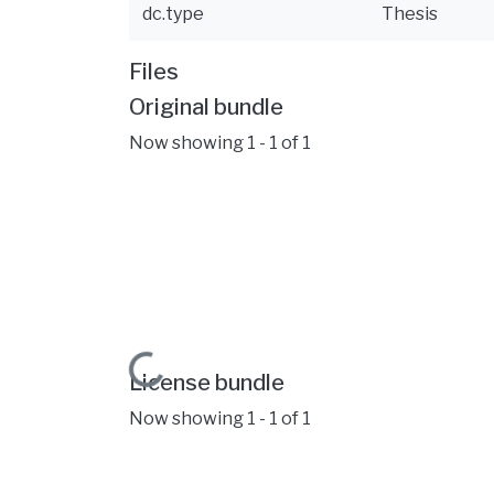
dc.type
Thesis
Files
Original bundle
Now showing
1 - 1 of 1
Loading...
License bundle
Now showing
1 - 1 of 1