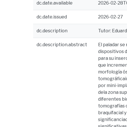
dc.date.available
2026-02-28T
dc.date.issued
2026-02-27
dc.description
Tutor: Eduardo
dc.description.abstract
El paladar se
dispositivos 
para su inserc
que increment
morfología ós
tomográficain
por mini-impl
dela zona sup
diferentes bi
tomografías c
braquifacial 
significancia
significativa