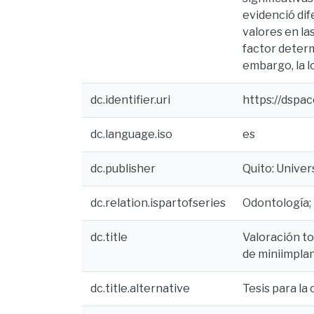
evidenció dif
valores en la
factor determ
embargo, la lo
dc.identifier.uri
https://dspa
dc.language.iso
es
dc.publisher
Quito: Unive
dc.relation.ispartofseries
Odontología;
dc.title
Valoración to
de miniimplan
dc.title.alternative
Tesis para la