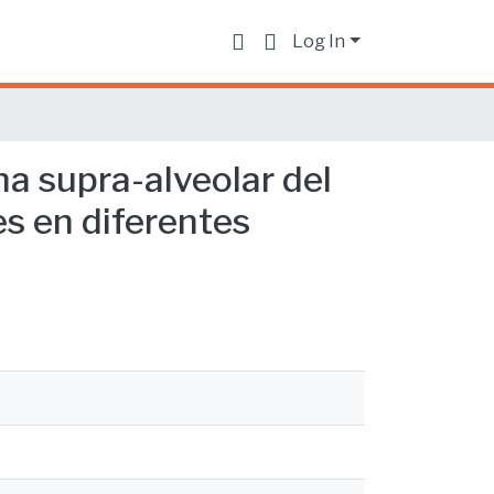
Log In
na supra-alveolar del
es en diferentes