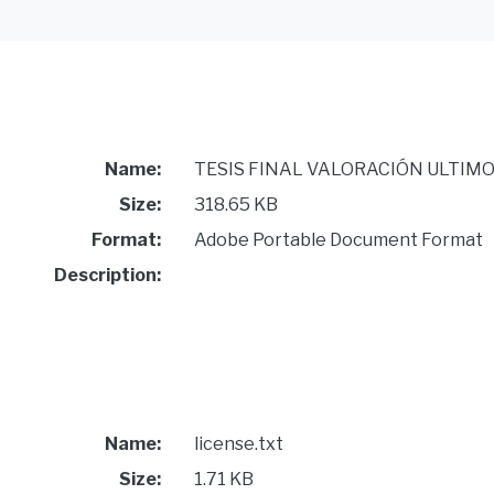
Name:
TESIS FINAL VALORACIÓN ULTIMOO
Size:
318.65 KB
Format:
Adobe Portable Document Format
Description:
Name:
license.txt
Size:
1.71 KB