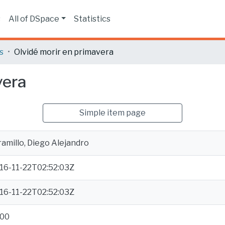
s
All of DSpace
Statistics
s
Olvidé morir en primavera
vera
Simple item page
ramillo, Diego Alejandro
16-11-22T02:52:03Z
16-11-22T02:52:03Z
00