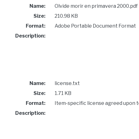
Name:
Olvide morir en primavera 2000.pdf
Size:
210.98 KB
Format:
Adobe Portable Document Format
Description:
Name:
license.txt
Size:
1.71 KB
Format:
Item-specific license agreed upon 
Description: