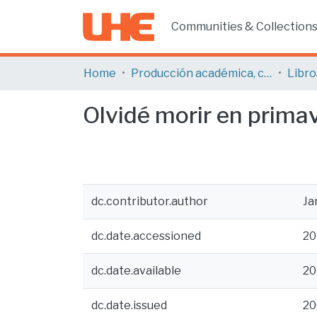
Communities & Collection
Home
Producción académica, científica y artística
Libro
Olvidé morir en prima
dc.contributor.author
Ja
dc.date.accessioned
20
dc.date.available
20
dc.date.issued
20