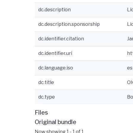
dc.description
Li
dc.description.sponsorship
Li
dc.identifier.citation
Ja
dc.identifier.uri
ht
dc.language.iso
es
dc.title
Ol
dc.type
B
Files
Original bundle
Now showing
1 - 1 of 1