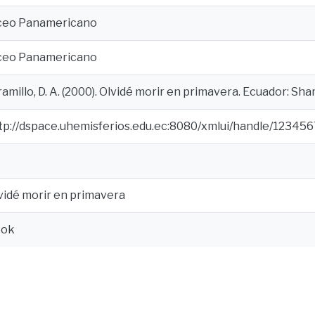
ceo Panamericano
ceo Panamericano
ramillo, D. A. (2000). Olvidé morir en primavera. Ecuador: Sh
tp://dspace.uhemisferios.edu.ec:8080/xmlui/handle/12345
vidé morir en primavera
ook