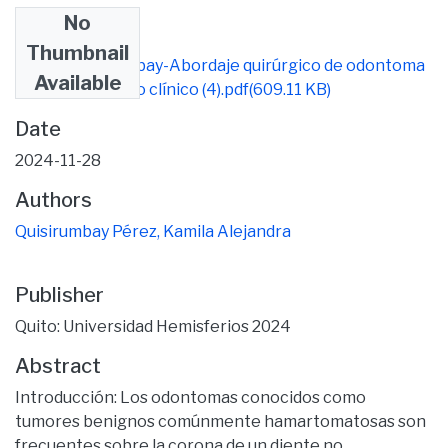
No
Files
Thumbnail
Kamila Quisirumbay-Abordaje quirúrgico de odontoma
Available
compuesto. Caso clínico (4).pdf
(609.11 KB)
Date
2024-11-28
Authors
Quisirumbay Pérez, Kamila Alejandra
Publisher
Quito: Universidad Hemisferios 2024
Abstract
Introducción: Los odontomas conocidos como
tumores benignos comúnmente hamartomatosas son
frecuentes sobre la corona de un diente no