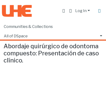
Log In
Communities & Collections
Home
Facultad de Ciencias de la Salud
Odontología
Abordaje quirúrgico de odontoma compuesto: Presentación de caso clínico.
All of DSpace
Abordaje quirúrgico de odontoma
Statistics
compuesto: Presentación de caso
clínico.