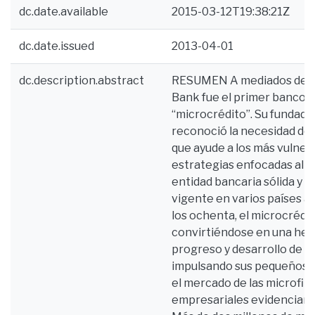
dc.date.available
2015-03-12T19:38:21Z
dc.date.issued
2013-04-01
dc.description.abstract
RESUMEN A mediados de lo
Bank fue el primer banco 
“microcrédito”. Su fundad
reconoció la necesidad de
que ayude a los más vulner
estrategias enfocadas al de
entidad bancaria sólida y g
vigente en varios países al
los ochenta, el microcrédit
convirtiéndose en una he
progreso y desarrollo de l
impulsando sus pequeños n
el mercado de las microfin
empresariales evidencian u