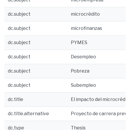
dc.subject
microcrédito
dc.subject
microfinanzas
dc.subject
PYMES
dc.subject
Desempleo
dc.subject
Pobreza
dc.subject
Subempleo
dc.title
El impacto del microcrédito
dc.title.alternative
Proyecto de carrera previo
dc.type
Thesis