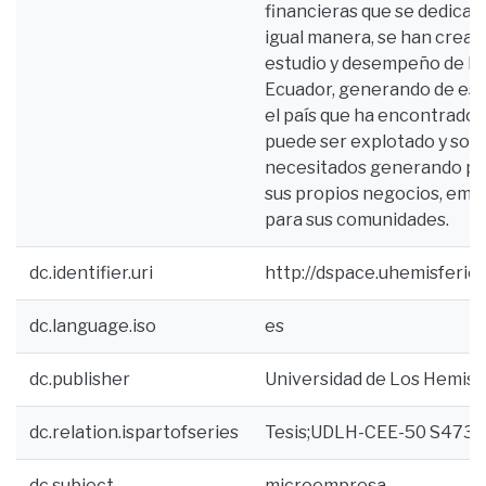
financieras que se dedican
igual manera, se han cread
estudio y desempeño de la
Ecuador, generando de est
el país que ha encontrado 
puede ser explotado y sobr
necesitados generando pr
sus propios negocios, emple
para sus comunidades.
dc.identifier.uri
http://dspace.uhemisferio
dc.language.iso
es
dc.publisher
Universidad de Los Hemisf
dc.relation.ispartofseries
Tesis;UDLH-CEE-50 S473
dc.subject
microempresa