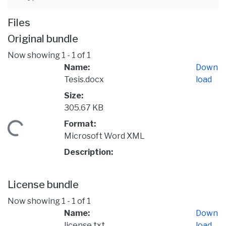
Files
Original bundle
Now showing
1 - 1 of 1
Name:
Down
Tesis.docx
load
Size:
305.67 KB
Format:
oading...
Microsoft Word XML
Description:
License bundle
Now showing
1 - 1 of 1
Name:
Down
license.txt
load