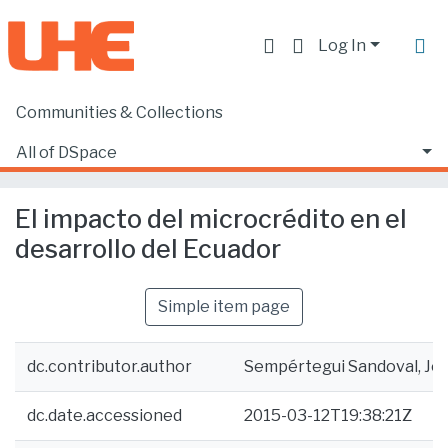
Log In
Communities & Collections
Home
Facultad de Ciencias Ecónomicas y Empresariales
Ciencias Empresariales
All of DSpace
El impacto del microcrédito en el desarrollo del Ecuador
Statistics
El impacto del microcrédito en el
desarrollo del Ecuador
Simple item page
dc.contributor.author
Sempértegui Sandoval, Jo
dc.date.accessioned
2015-03-12T19:38:21Z