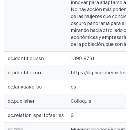
innovar para adaptarse a l
No hay acción más poderos
de las mujeres que concien
oscuro panorama para el m
mirando hacia otro lado cua
económicas y empresariales
de la población, que son la
dc.identifier.issn
1390-9731
dc.identifier.uri
https://dspace.uhemisfer
dc.language.iso
es
dc.publisher
Colloquia
dc.relation.ispartofseries
9
dc.title
Mujeres: economía equitat