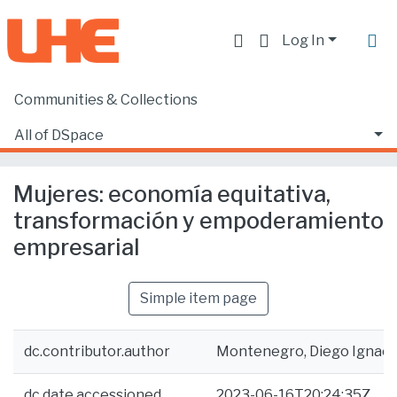
Log In
Communities & Collections
Home
Producción académica, científica y artística
Artículos en revistas indexadas
All of DSpace
Mujeres: economía equitativa, transformación y empoderamiento empresarial
Statistics
Mujeres: economía equitativa,
transformación y empoderamiento
empresarial
Simple item page
dc.contributor.author
Montenegro, Diego Ignaci
dc.date.accessioned
2023-06-16T20:24:35Z