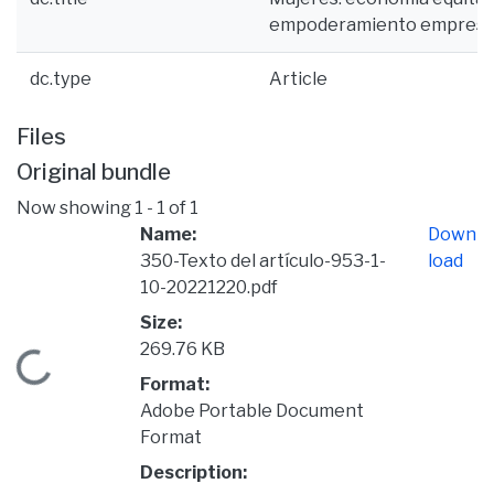
empoderamiento empresar
dc.type
Article
Files
Original bundle
Now showing
1 - 1 of 1
Name:
Down
350-Texto del artículo-953-1-
load
10-20221220.pdf
Size:
269.76 KB
Loading...
Format:
Adobe Portable Document
Format
Description: