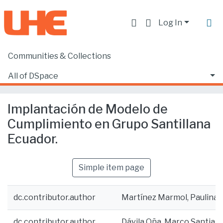
Log In
Communities & Collections
Home
Facultad de Derecho
Ciencias Jurídicas y Políticas
All of DSpace
Implantación de Modelo de Cumplimiento en Grupo Santillana Ecuador.
Statistics
Implantación de Modelo de
Cumplimiento en Grupo Santillana
Ecuador.
Simple item page
dc.contributor.author
Martínez Marmol, Paulina 
dc.contributor.author
Dávila Oña, Marco Santiag