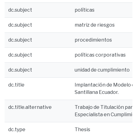
dc.subject
políticas
dc.subject
matriz de riesgos
dc.subject
procedimientos
dc.subject
políticas corporativas
dc.subject
unidad de cumplimiento
dc.title
Implantación de Modelo d
Santillana Ecuador.
dc.title.alternative
Trabajo de Titulación para 
Especialista en Cumplimie
dc.type
Thesis