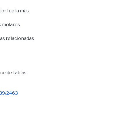
ior fue la más
s molares
cas relacionadas
ice de tablas
789/2463