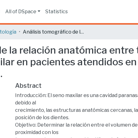
s
All of DSpace
Statistics
tología
Análisis tomográfico de la relación anatómica entre terceros molares superiores y seno maxilar en pacientes atendidos en la ciudad de Ibarra en el período 2024-2025.
de la relación anatómica entre
lar en pacientes atendidos en 
.
Abstract
Introducción: El seno maxilar es una cavidad paranas
debido al
crecimiento, las estructuras anatómicas cercanas, la 
posición de los dientes.
Objetivo: Determinar la relación entre el volumen del
proximidad con los