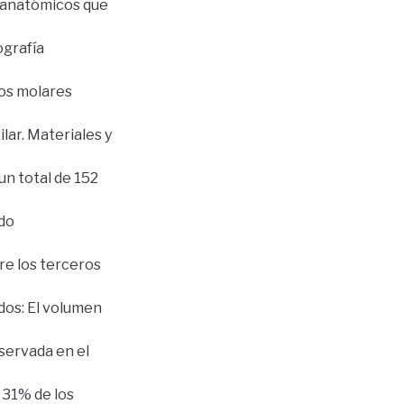
s anatómicos que
ografía
ros molares
lar. Materiales y
un total de 152
ndo
tre los terceros
dos: El volumen
servada en el
l 31% de los