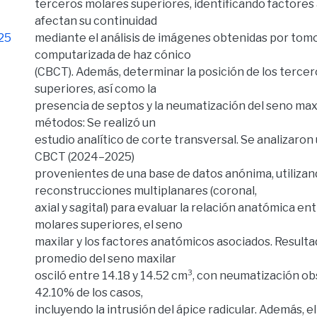
terceros molares superiores, identificando factore
afectan su continuidad
.25
mediante el análisis de imágenes obtenidas por tom
computarizada de haz cónico
(CBCT). Además, determinar la posición de los terce
superiores, así como la
presencia de septos y la neumatización del seno maxi
métodos: Se realizó un
estudio analítico de corte transversal. Se analizaron 
CBCT (2024–2025)
provenientes de una base de datos anónima, utiliza
reconstrucciones multiplanares (coronal,
axial y sagital) para evaluar la relación anatómica en
molares superiores, el seno
maxilar y los factores anatómicos asociados. Resulta
promedio del seno maxilar
osciló entre 14.18 y 14.52 cm³, con neumatización ob
42.10% de los casos,
incluyendo la intrusión del ápice radicular. Además, e