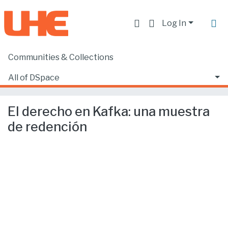
Log In
Communities & Collections
Home
Producción académica, científica y artística
Artículos en revistas indexadas
All of DSpace
El derecho en Kafka: una muestra de redención
Statistics
El derecho en Kafka: una muestra
de redención