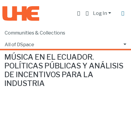
Log In
Communities & Collections
Home
Producción académica, científica y artística
Libros
MÚSICA EN EL ECUADOR. POLÍTICAS PÚBLICAS Y ANÁLISIS DE INCENTIVOS PARA LA INDUSTRIA
All of DSpace
MÚSICA EN EL ECUADOR.
Statistics
POLÍTICAS PÚBLICAS Y ANÁLISIS
DE INCENTIVOS PARA LA
INDUSTRIA