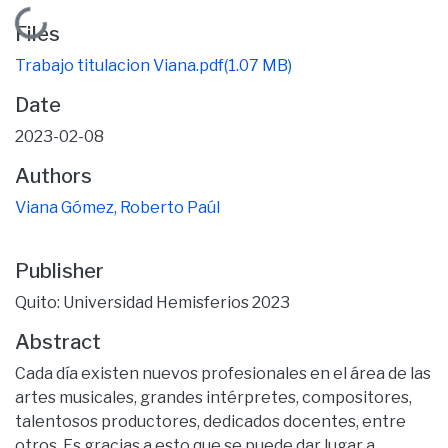
Loading...
Files
Trabajo titulacion Viana.pdf
(1.07 MB)
Date
2023-02-08
Authors
Viana Gómez, Roberto Paúl
Publisher
Quito: Universidad Hemisferios 2023
Abstract
Cada día existen nuevos profesionales en el área de las
artes musicales, grandes intérpretes, compositores,
talentosos productores, dedicados docentes, entre
otros. Es gracias a esto que se puede dar lugar a