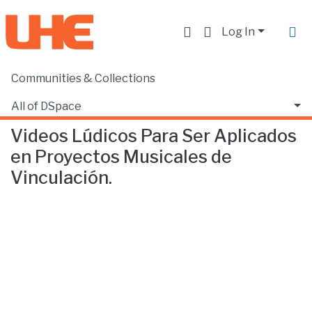
Log In
Communities & Collections
Home
Escuela de Música
Música
Videos Lúdicos Para Ser Aplicados en Proyectos Musicales de Vinculación.
All of DSpace
Videos Lúdicos Para Ser Aplicados
Statistics
en Proyectos Musicales de
Vinculación.