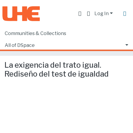
Log In
Communities & Collections
Home
Producción académica, científica y artística
Capítulos de libros de investigación
All of DSpace
La exigencia del trato igual. Rediseño del test de igualdad
Statistics
La exigencia del trato igual.
Rediseño del test de igualdad
Loading...