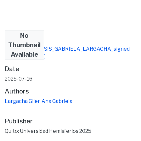
No
Files
Thumbnail
BIBLIOTECA_TESIS_GABRIELA_LARGACHA_signed
Available
(1).pdf
(686.38 KB)
Date
2025-07-16
Authors
Largacha Giler, Ana Gabriela
Publisher
Quito: Universidad Hemisferios 2025