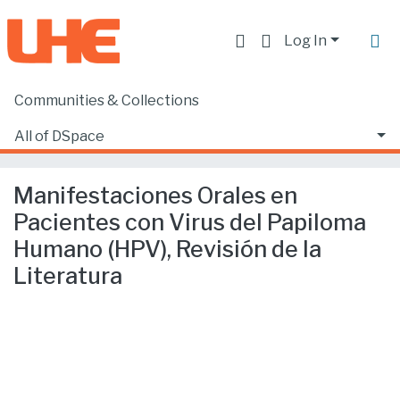
Log In
Communities & Collections
Home
Producción académica, científica y artística
Artículos en revistas indexadas
All of DSpace
Manifestaciones Orales en Pacientes con Virus del Papiloma Humano (HPV), Revisión de la Literatura
Statistics
Manifestaciones Orales en
Pacientes con Virus del Papiloma
Humano (HPV), Revisión de la
Literatura