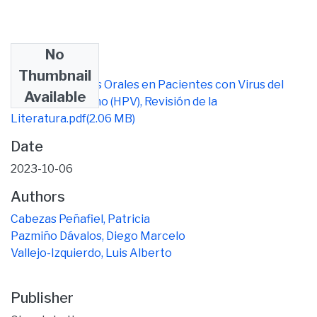
No
Files
Thumbnail
Manifestaciones Orales en Pacientes con Virus del
Available
Papiloma Humano (HPV), Revisión de la
Literatura.pdf
(2.06 MB)
Date
2023-10-06
Authors
Cabezas Peñafiel, Patricia
Pazmiño Dávalos, Diego Marcelo
Vallejo-Izquierdo, Luis Alberto
Publisher