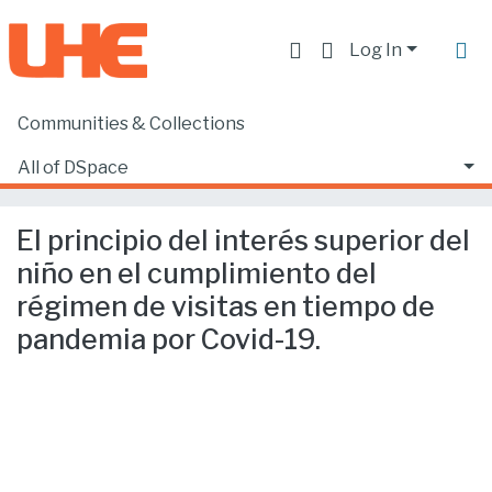
Log In
Communities & Collections
Home
Facultad de Derecho
Ciencias Jurídicas y Políticas
All of DSpace
El principio del interés superior del niño en el cumplimiento del régimen de visitas en tiempo de pandemia por Covid-19.
Statistics
El principio del interés superior del
niño en el cumplimiento del
régimen de visitas en tiempo de
pandemia por Covid-19.