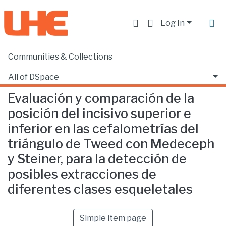
Log In
Communities & Collections
Home
Facultad de Ciencias de la Salud
Odontología
Evaluación y comparación de la posición del incisivo superior e inferior en las cefalometrías del triángulo de Tweed con Medeceph y Steiner, para la detección de posibles extracciones de diferentes clases esqueletales
All of DSpace
Evaluación y comparación de la
Statistics
posición del incisivo superior e
inferior en las cefalometrías del
triángulo de Tweed con Medeceph
y Steiner, para la detección de
posibles extracciones de
diferentes clases esqueletales
Simple item page