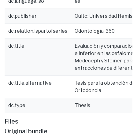
dc.language.iso
es
dc.publisher
Quito: Universidad Hemisf
dc.relation.ispartofseries
Odontología; 360
dc.title
Evaluación y comparación de
e inferior en las cefalomet
Medeceph y Steiner, para l
extracciones de diferentes
dc.title.alternative
Tesis para la obtención del
Ortodoncia
dc.type
Thesis
Files
Original bundle