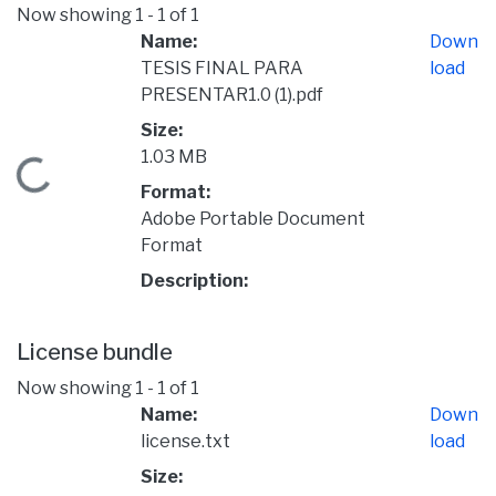
Now showing
1 - 1 of 1
Name:
Down
TESIS FINAL PARA
load
PRESENTAR1.0 (1).pdf
Size:
1.03 MB
Loading...
Format:
Adobe Portable Document
Format
Description:
License bundle
Now showing
1 - 1 of 1
Name:
Down
license.txt
load
Size: