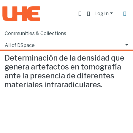
Log In
Communities & Collections
Home
Facultad de Ciencias de la Salud
Odontología
Determinación de la densidad que genera artefactos en tomografía ante la presencia de diferentes materiales intraradiculares.
All of DSpace
Determinación de la densidad que
Statistics
genera artefactos en tomografía
ante la presencia de diferentes
materiales intraradiculares.