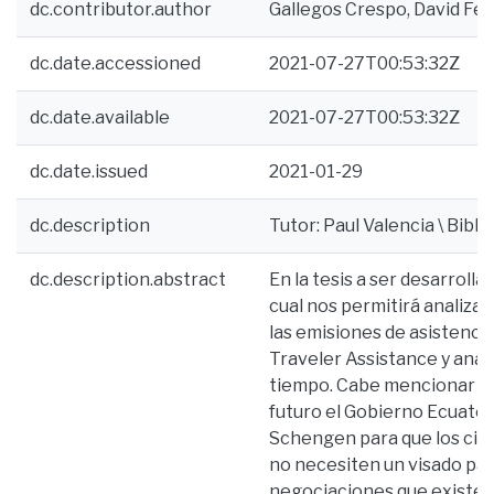
dc.contributor.author
Gallegos Crespo, David Fe
dc.date.accessioned
2021-07-27T00:53:32Z
dc.date.available
2021-07-27T00:53:32Z
dc.date.issued
2021-01-29
dc.description
Tutor: Paul Valencia \ Bibli
dc.description.abstract
En la tesis a ser desarrol
cual nos permitirá analizar
las emisiones de asistenci
Traveler Assistance y anal
tiempo. Cabe mencionar qu
futuro el Gobierno Ecuator
Schengen para que los ci
no necesiten un visado par
negociaciones que existen 