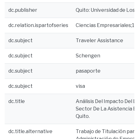
dc.publisher
Quito: Universidad de Los 
dc.relation.ispartofseries
Ciencias Empresariales;14
dc.subject
Traveler Assistance
dc.subject
Schengen
dc.subject
pasaporte
dc.subject
visa
dc.title
Análisis Del Impacto Del 
Sector De La Asistencia En
Quito.
dc.title.alternative
Trabajo de Titulación para 
Administración de Empres