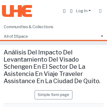
Log In
Communities & Collections
Home
Facultad de Ciencias Ecónomicas y Empresariales
Ciencias Empresariales
All of DSpace
Análisis Del Impacto Del Levantamiento Del Visado Schengen En El Sector De La Asistencia En Viaje Traveler Assistance En La Ciudad De Quito.
Statistics
Análisis Del Impacto Del
Levantamiento Del Visado
Schengen En El Sector De La
Asistencia En Viaje Traveler
Assistance En La Ciudad De Quito.
Simple item page