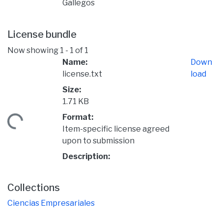
Gallegos
License bundle
Now showing
1 - 1 of 1
Name:
Down
license.txt
load
Size:
1.71 KB
Format:
ading...
Item-specific license agreed
upon to submission
Description:
Collections
Ciencias Empresariales