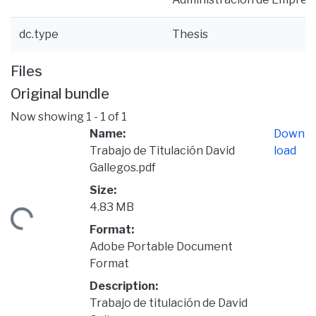
dc.type
Thesis
Files
Original bundle
Now showing
1 - 1 of 1
Name:
Down
Trabajo de Titulación David
load
Gallegos.pdf
Size:
4.83 MB
ading...
Format:
Adobe Portable Document
Format
Description:
Trabajo de titulación de David