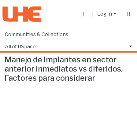
Log In
Communities & Collections
Home
Facultad de Ciencias de la Salud
Odontología
Manejo de Implantes en sector anterior inmediatos vs diferidos. Factores para considerar
All of DSpace
Manejo de Implantes en sector
Statistics
anterior inmediatos vs diferidos.
Factores para considerar