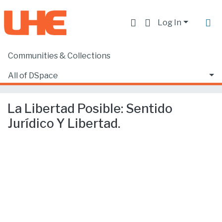
Log In
Communities & Collections
Home
Producción académica, científica y artística
Ponencias publicadas en congresos
All of DSpace
La Libertad Posible: Sentido Jurídico Y Libertad.
Statistics
La Libertad Posible: Sentido
Jurídico Y Libertad.
Loading...