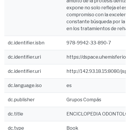
ámbito de la prótesis dental.
expone no solo refleja el es
compromiso con la excelencia
constante búsqueda por la in
en los tratamientos de rehabi
dc.identifier.isbn
978-9942-33-890-7
dc.identifier.uri
https://dspace.uhemisferio
dc.identifier.uri
http://142.93.18.15:8080/js
dc.language.iso
es
dc.publisher
Grupos Compás
dc.title
ENCICLOPEDIA ODONTOLÓG
dc.type
Book