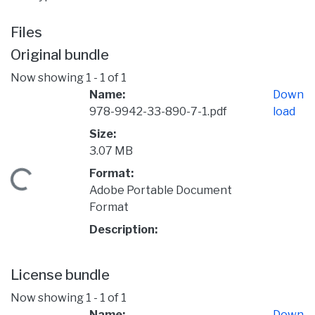
Files
Original bundle
Now showing
1 - 1 of 1
Name:
Down
978-9942-33-890-7-1.pdf
load
Size:
3.07 MB
Format:
Loading...
Adobe Portable Document
Format
Description:
License bundle
Now showing
1 - 1 of 1
Name:
Down