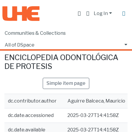
Log In
Communities & Collections
Home
Producción académica, científica y artística
Libros
ENCICLOPEDIA ODONTOLÓGICA DE PROTESIS
All of DSpace
ENCICLOPEDIA ODONTOLÓGICA
Statistics
DE PROTESIS
Simple item page
dc.contributor.author
Aguirre Balceca, Mauricio
dc.date.accessioned
2025-03-27T14:41:58Z
dc.date.available
2025-03-27T14:41:58Z