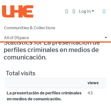
Log In
Communities & Collections
Home
Statistics
All of DSpace
Statistics for La presentación de
perfiles criminales en medios de
comunicación.
Total visits
views
La presentación de perfiles criminales
43
en medios de comunicación.