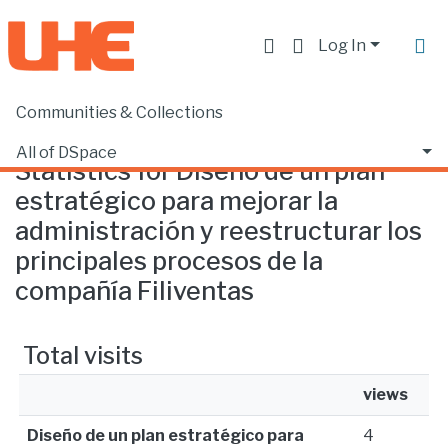
Log In
Communities & Collections
Home
Statistics
All of DSpace
Statistics for Diseño de un plan
estratégico para mejorar la
administración y reestructurar los
principales procesos de la
compañía Filiventas
Total visits
views
Diseño de un plan estratégico para
4