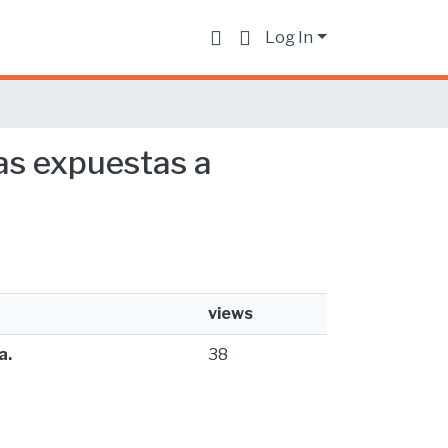
Log In
as expuestas a
views
a.
38