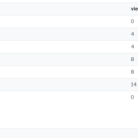
vi
0
4
4
8
8
14
0