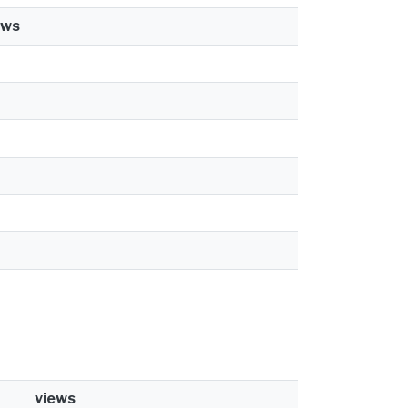
ews
views