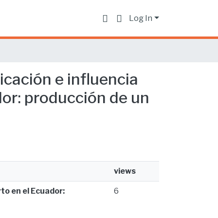
Log In
cación e influencia
dor: producción de un
views
to en el Ecuador:
6