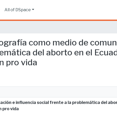
s
All of DSpace
tografía como medio de comuni
blemática del aborto en el Ecua
n pro vida
ón e influencia social frente a la problemática del abor
n pro vida