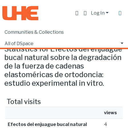
Log In
Communities & Collections
Home
Statistics
All of DSpace
Statistics for Efectos del enjuague
bucal natural sobre la degradación
de la fuerza de cadenas
elastoméricas de ortodoncia:
estudio experimental in vitro.
Total visits
views
Efectos del enjuague bucal natural
4