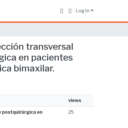
Log In
ección transversal
rgica en pacientes
ica bimaxilar.
views
y postquirúrgica en
25