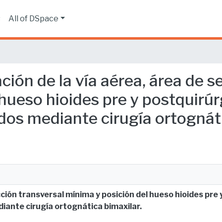
s
All of DSpace
ción de la vía aérea, área de s
hueso hioides pre y postquirú
atados mediante cirugía ortognát
ción transversal mínima y posición del hueso hioides pre 
ediante cirugía ortognática bimaxilar.