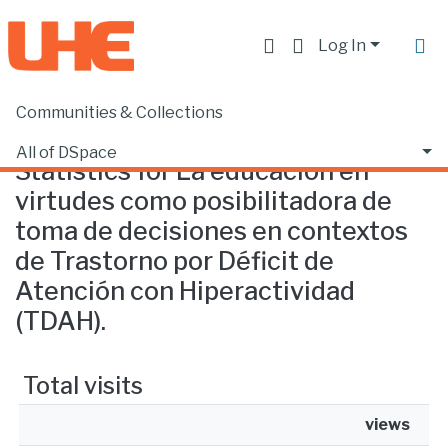
Log In
Communities & Collections
Home
Statistics
All of DSpace
Statistics for La educación en
virtudes como posibilitadora de
toma de decisiones en contextos
de Trastorno por Déficit de
Atención con Hiperactividad
(TDAH).
Total visits
views