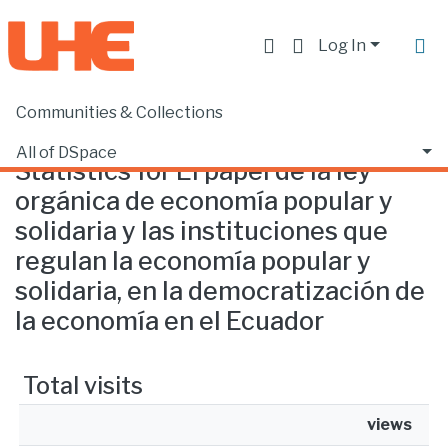
Log In
Communities & Collections
Home
Statistics
All of DSpace
Statistics for El papel de la ley
orgánica de economía popular y
solidaria y las instituciones que
regulan la economía popular y
solidaria, en la democratización de
la economía en el Ecuador
Total visits
views