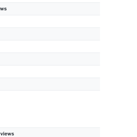
ews
views