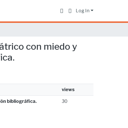
Log In
iátrico con miedo y
ica.
views
ón bibliográfica.
30