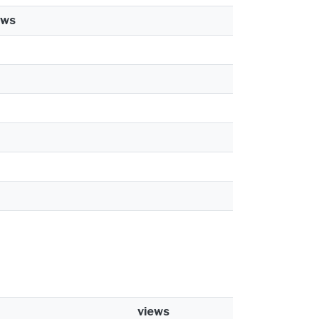
ews
views