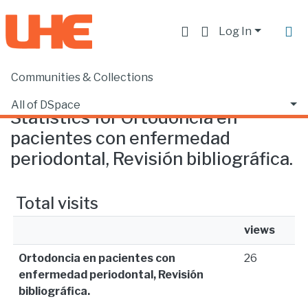
Log In
Communities & Collections
Home
Statistics
All of DSpace
Statistics for Ortodoncia en
pacientes con enfermedad
periodontal, Revisión bibliográfica.
Total visits
views
Ortodoncia en pacientes con
26
enfermedad periodontal, Revisión
bibliográfica.