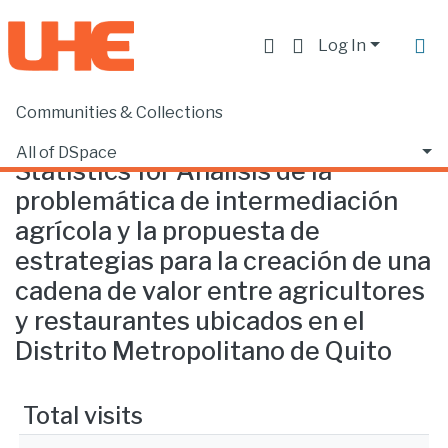
Log In
Communities & Collections
Home
Statistics
All of DSpace
Statistics for Análisis de la
problemática de intermediación
agrícola y la propuesta de
estrategias para la creación de una
cadena de valor entre agricultores
y restaurantes ubicados en el
Distrito Metropolitano de Quito
Total visits