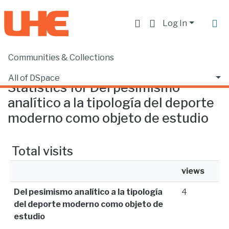
Log In
Communities & Collections
Home
Statistics
All of DSpace
Statistics for Del pesimismo
analítico a la tipología del deporte
moderno como objeto de estudio
Total visits
views
Del pesimismo analítico a la tipología
4
del deporte moderno como objeto de
estudio