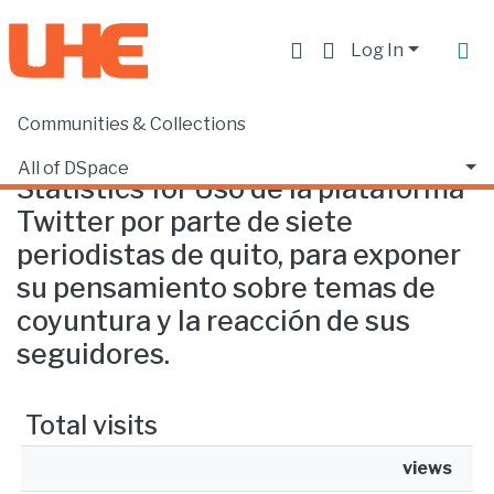
Log In
Communities & Collections
Home
Statistics
All of DSpace
Statistics for Uso de la plataforma
Twitter por parte de siete
periodistas de quito, para exponer
su pensamiento sobre temas de
coyuntura y la reacción de sus
seguidores.
Total visits
views