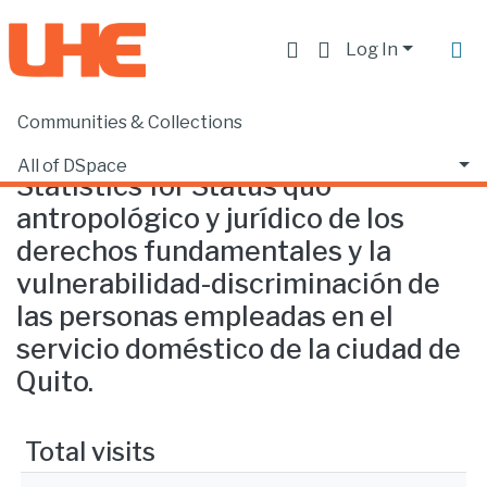
Log In
Communities & Collections
Home
Statistics
All of DSpace
Statistics for Status quo
antropológico y jurídico de los
derechos fundamentales y la
vulnerabilidad-discriminación de
las personas empleadas en el
servicio doméstico de la ciudad de
Quito.
Total visits