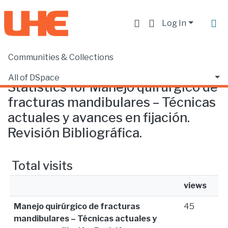
Log In
Communities & Collections
Home
Statistics
All of DSpace
Statistics for Manejo quirúrgico de
fracturas mandibulares – Técnicas
actuales y avances en fijación.
Revisión Bibliográfica.
Total visits
views
Manejo quirúrgico de fracturas
45
mandibulares – Técnicas actuales y