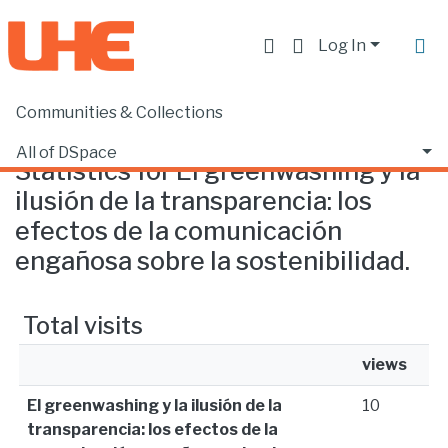
Log In
Communities & Collections
Home
Statistics
All of DSpace
Statistics for El greenwashing y la
ilusión de la transparencia: los
efectos de la comunicación
engañosa sobre la sostenibilidad.
Total visits
views
El greenwashing y la ilusión de la
10
transparencia: los efectos de la