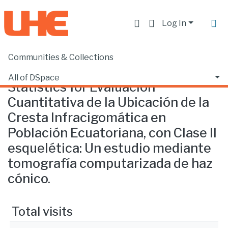
Log In
Communities & Collections
Home
Statistics
All of DSpace
Statistics for Evaluación
Cuantitativa de la Ubicación de la
Cresta Infracigomática en
Población Ecuatoriana, con Clase II
esquelética: Un estudio mediante
tomografía computarizada de haz
cónico.
Total visits