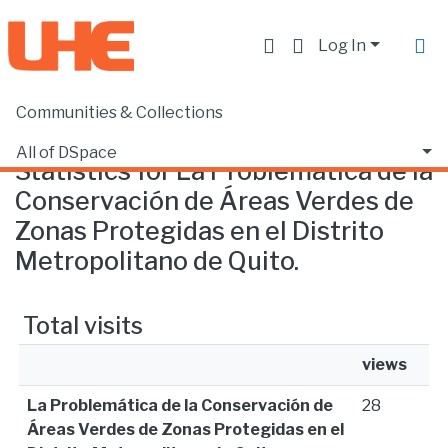
Log In
Communities & Collections
Home
Statistics
All of DSpace
Statistics for La Problemática de la
Conservación de Áreas Verdes de
Zonas Protegidas en el Distrito
Metropolitano de Quito.
Total visits
views
La Problemática de la Conservación de
28
Áreas Verdes de Zonas Protegidas en el