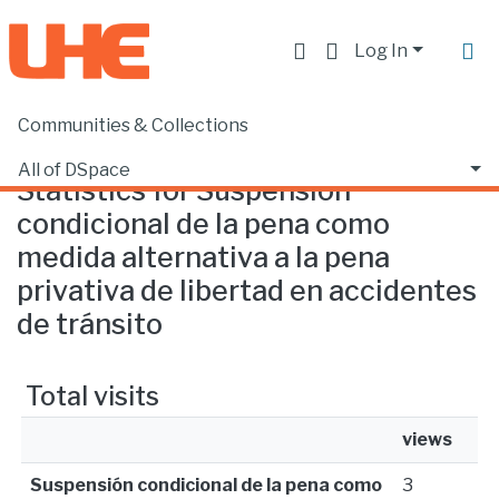
Log In
Communities & Collections
Home
Statistics
All of DSpace
Statistics for Suspensión
condicional de la pena como
medida alternativa a la pena
privativa de libertad en accidentes
de tránsito
Total visits
views
Suspensión condicional de la pena como
3