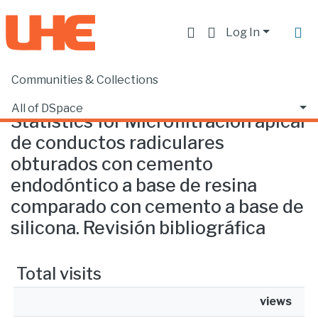
Log In
Communities & Collections
Home
Statistics
All of DSpace
Statistics for Microfiltración apical
de conductos radiculares
obturados con cemento
endodóntico a base de resina
comparado con cemento a base de
silicona. Revisión bibliográfica
Total visits
views