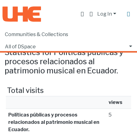
Log In
Communities & Collections
Home
Statistics
All of DSpace
Statistics for Políticas públicas y
procesos relacionados al
patrimonio musical en Ecuador.
Total visits
views
Políticas públicas y procesos
5
relacionados al patrimonio musical en
Ecuador.