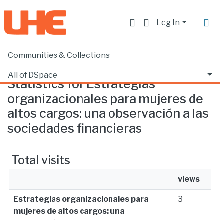
Log In
Communities & Collections
Home
Statistics
All of DSpace
Statistics for Estrategias
organizacionales para mujeres de
altos cargos: una observación a las
sociedades financieras
Total visits
views
Estrategias organizacionales para
3
mujeres de altos cargos: una